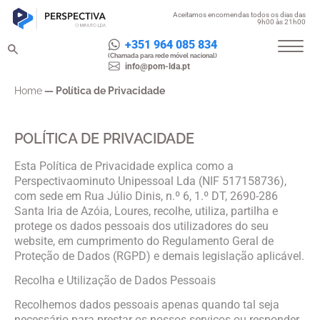
Aceitamos encomendas todos os dias das
9h00 às 21h00
+351 964 085 834
(Chamada para rede móvel nacional)
info@pom-lda.pt
Home
—
Política de Privacidade
POLÍTICA DE PRIVACIDADE
Esta Política de Privacidade explica como a
Perspectivaominuto Unipessoal Lda (NIF 517158736),
com sede em Rua Júlio Dinis, n.º 6, 1.º DT, 2690-286
Santa Iria de Azóia, Loures, recolhe, utiliza, partilha e
protege os dados pessoais dos utilizadores do seu
website, em cumprimento do Regulamento Geral de
Proteção de Dados (RGPD) e demais legislação aplicável.
Recolha e Utilização de Dados Pessoais
Recolhemos dados pessoais apenas quando tal seja
necessário para prestar os nossos serviços ou responder