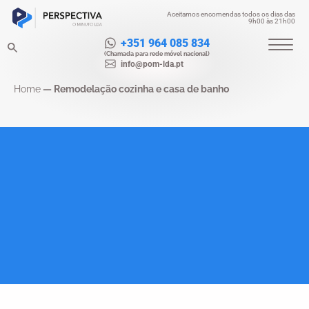
Aceitamos encomendas todos os dias das
9h00 às 21h00
+351 964 085 834
(Chamada para rede móvel nacional)
info@pom-lda.pt
Home
—
Remodelação cozinha e casa de banho