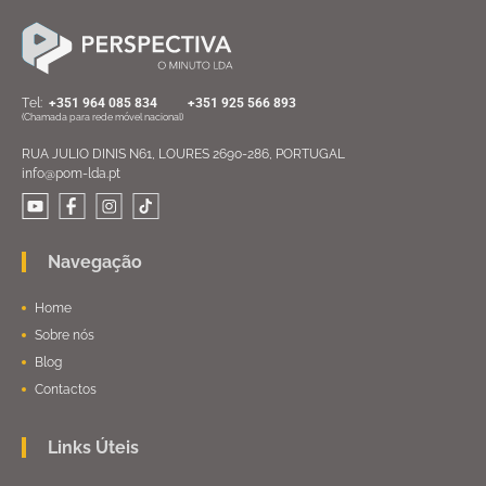
Тel:
+351 964 085 834
+351 925 566 893
(Chamada para rede móvel nacional)
RUA JULIO DINIS N61, LOURES 2690-286, PORTUGAL
info@pom-lda.pt
Navegação
Home
Sobre nós
Blog
Contactos
Links Úteis