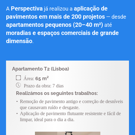
Perspectiva
aplicação de
A
já realizou a
pavimentos em mais de 200 projetos
— desde
apartamentos pequenos (20–40 m²)
até
moradias e espaços comerciais de grande
dimensão
.
Apartamento T2 (Lisboa)
65 m²
Área:
Prazo da obra: 7 dias
Realizámos os seguintes trabalhos:
Remoção de pavimento antigo e correção de desníveis
que causavam ruído e desgaste.
Aplicação de pavimento flutuante resistente e fácil de
limpar, ideal para o dia a dia.