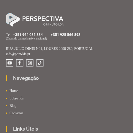
Тel:
+351 964 085 834
+351 925 566 893
(Chamada para rede móvel nacional)
RUA JULIO DINIS N61, LOURES 2690-286, PORTUGAL
info@pom-lda.pt
Navegação
Home
Sobre nós
Blog
Contactos
Links Úteis