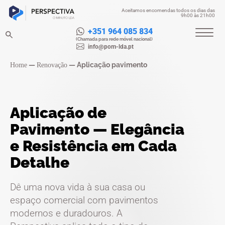
Aceitamos encomendas todos os dias das
9h00 às 21h00
+351 964 085 834
(Chamada para rede móvel nacional)
info@pom-lda.pt
—
—
Aplicação pavimento
Home
Renovação
Aplicação de
Pavimento — Elegância
e Resistência em Cada
Detalhe
Dê uma nova vida à sua casa ou
espaço comercial com pavimentos
modernos e duradouros. A