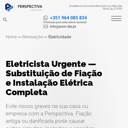
Aceitamos encomendas todos os dias das
9h00 às 21h00
+351 964 085 834
(Chamada para rede móvel nacional)
info@pom-lda.pt
Home
—
Renovação
—
Eletricidade
Eletricista Urgente —
Substituição de Fiação
e Instalação Elétrica
Completa
Evite riscos graves na sua casa ou
empresa com a
Perspectiva
. Fiação
antiga ou danificada pode causar