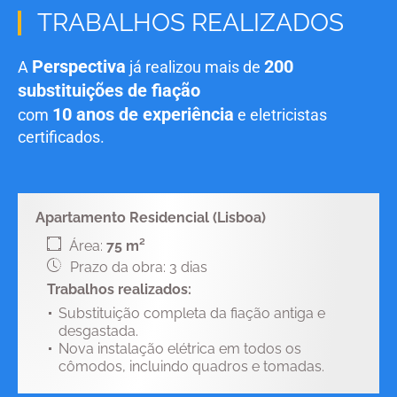
TRABALHOS REALIZADOS
Perspectiva
200
A
já realizou mais de
substituições de fiação
10 anos de experiência
com
e eletricistas
certificados.
Apartamento Residencial (Lisboa)
Área:
75 m²
Prazo da obra: 3 dias
Trabalhos realizados:
Substituição completa da fiação antiga e
desgastada.
Nova instalação elétrica em todos os
cômodos, incluindo quadros e tomadas.