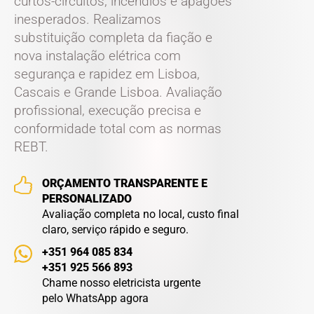
curtos-circuitos, incêndios e apagões
inesperados. Realizamos
substituição completa da fiação
e
nova instalação elétrica
com
segurança e rapidez em Lisboa,
Cascais e Grande Lisboa. Avaliação
profissional, execução precisa e
conformidade total com as normas
REBT.
ORÇAMENTO TRANSPARENTE E
PERSONALIZADO
Avaliação completa no local, custo final
claro, serviço rápido e seguro.
+351 964 085 834
+351 925 566 893
Chame nosso eletricista urgente
pelo WhatsApp agora