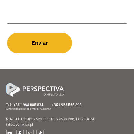
Enviar
Тel:
+351 964 085 834
+351 925 566 893
(Chamada para rede móvel nacional)
RUA JULIO DINIS N61, LOURES 2690-286, PORTUGAL
info@pom-lda.pt