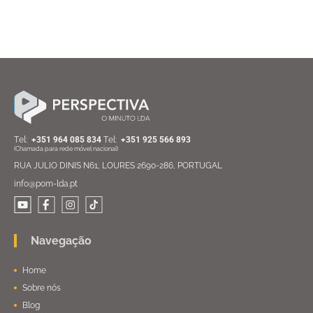
Тel:
+351 964 085 834
Тel:
+351 925 566 893
(Chamada para rede móvel nacional)
RUA JULIO DINIS N61, LOURES 2690-286, PORTUGAL
info@pom-lda.pt
Navegação
Home
Sobre nós
Blog