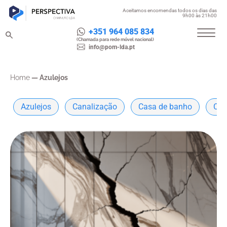
Aceitamos encomendas todos os dias das
9h00 às 21h00
+351 964 085 834
(Chamada para rede móvel nacional)
info@pom-lda.pt
Home
—
Azulejos
Azulejos
Canalização
Casa de banho
Con