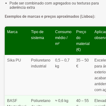
Pode ser combinado com agregados ou texturas para
aderência extra
Exemplos de marcas e preços aproximados (Lisboa):
Marca
Tipo de
Consumo
Preço
Aplica
sistema
médio /
do
obser
m²
material
(€)
Sika PU
Poliuretano
0,5 – 0,7
35 – 50
Excele
industrial
kg
€
para á
exterio
acaba
antide
com a
BASF
Poliuretano
≈ 0,6 kg
40 – 55
Eleva