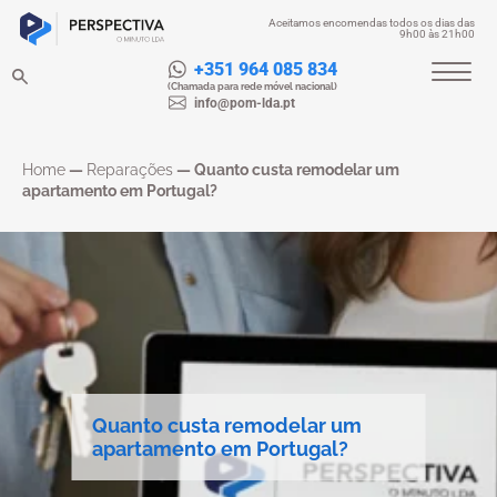
Aceitamos encomendas todos os dias das
9h00 às 21h00
+351 964 085 834
(Chamada para rede móvel nacional)
info@pom-lda.pt
Home
—
Reparações
—
Quanto custa remodelar um
apartamento em Portugal?
Quanto custa remodelar um
apartamento em Portugal?