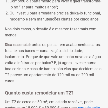
Comprou o apartamento para viver e quer transformá-
lo no “lar para muitos anos”;
Ou investiu para arrendar e precisa deixá-lo funcional,
moderno e sem manutenções chatas por cinco anos.
Nos dois casos, o desafio é o mesmo: fazer mais com
menos.
Dica essencial:
antes de pensar em acabamentos caros,
foca-te nas bases — canalização, eletricidade,
isolamento. Porque de que vale um chão novo se a água
volta a infiltrar-se por baixo? E, já agora, investe numa
boa cozinha e casa de banho: são elas que decidem se o
T2 parece um apartamento de 120 mil ou de 200 mil
euros.
Quanto custa remodelar um T2?
Um T2 de cerca de 80 m², em estado razoável, pode
custar entre 18 000 € e 30 000 € para uma
remodelação