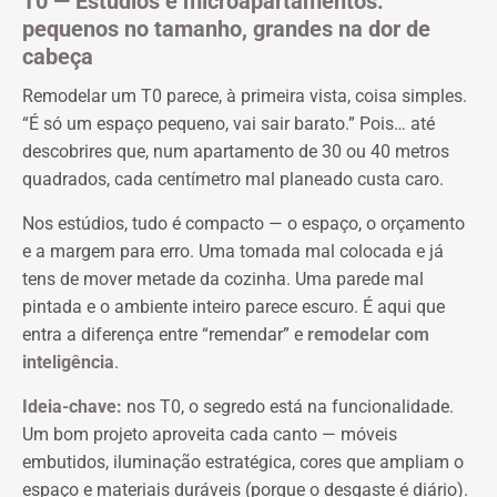
T0 — Estúdios e microapartamentos:
pequenos no tamanho, grandes na dor de
cabeça
Remodelar um T0 parece, à primeira vista, coisa simples.
“É só um espaço pequeno, vai sair barato.” Pois… até
descobrires que, num apartamento de 30 ou 40 metros
quadrados, cada centímetro mal planeado custa caro.
Nos estúdios, tudo é compacto — o espaço, o orçamento
e a margem para erro. Uma tomada mal colocada e já
tens de mover metade da cozinha. Uma parede mal
pintada e o ambiente inteiro parece escuro. É aqui que
entra a diferença entre “remendar” e
remodelar com
inteligência
.
Ideia-chave:
nos T0, o segredo está na funcionalidade.
Um bom projeto aproveita cada canto — móveis
embutidos, iluminação estratégica, cores que ampliam o
espaço e materiais duráveis (porque o desgaste é diário).