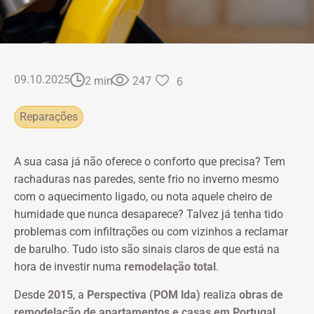
09.10.2025
2 min
247
6
Reparações
A sua casa já não oferece o conforto que precisa? Tem
rachaduras nas paredes, sente frio no inverno mesmo
com o aquecimento ligado, ou nota aquele cheiro de
humidade que nunca desaparece? Talvez já tenha tido
problemas com infiltrações ou com vizinhos a reclamar
de barulho. Tudo isto são sinais claros de que está na
hora de investir numa
remodelação total
.
Desde
2015
, a
Perspectiva (POM lda)
realiza
obras de
remodelação de apartamentos e casas em Portugal
,