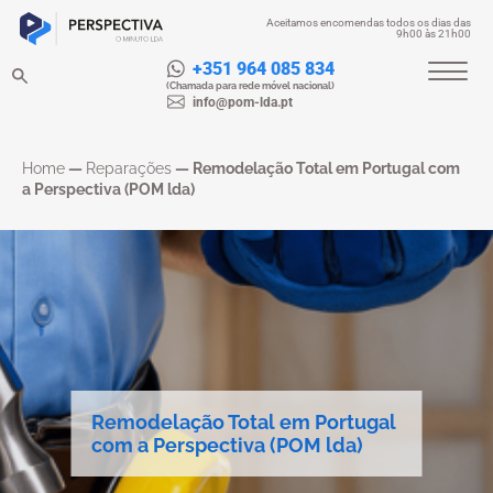
Aceitamos encomendas todos os dias das
9h00 às 21h00
+351 964 085 834
(Chamada para rede móvel nacional)
info@pom-lda.pt
Home
—
Reparações
—
Remodelação Total em Portugal com
a Perspectiva (POM lda)
Remodelação Total em Portugal
com a Perspectiva (POM lda)