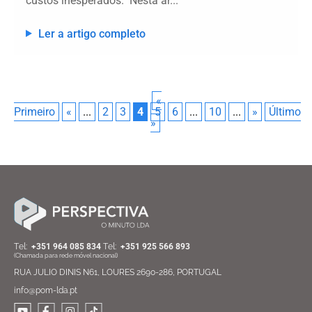
custos inesperados. Nesta ar...
Ler a artigo completo
«
Primeiro
«
...
2
3
4
5
6
...
10
...
»
Último
»
Тel:
+351 964 085 834
Тel:
+351 925 566 893
(Chamada para rede móvel nacional)
RUA JULIO DINIS N61, LOURES 2690-286, PORTUGAL
info@pom-lda.pt