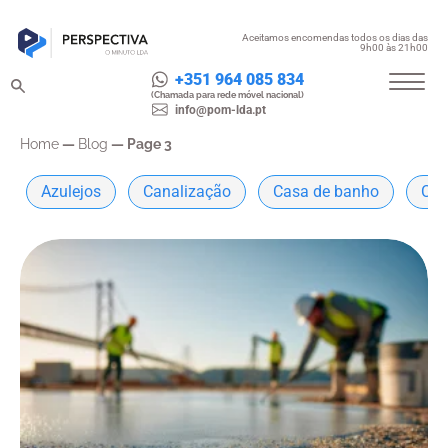
Aceitamos encomendas todos os dias das
9h00 às 21h00
+351 964 085 834
(Chamada para rede móvel nacional)
info@pom-lda.pt
Home
—
Blog
—
Page 3
Azulejos
Canalização
Casa de banho
Con