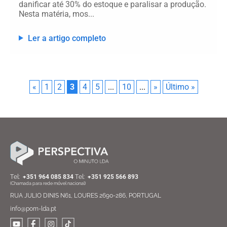
danificar até 30% do estoque e paralisar a produção.
Nesta matéria, mos...
Ler a artigo completo
«
1
2
3
4
5
...
10
...
»
Último »
Тel:
+351 964 085 834
Тel:
+351 925 566 893
(Chamada para rede móvel nacional)
RUA JULIO DINIS N61, LOURES 2690-286, PORTUGAL
info@pom-lda.pt